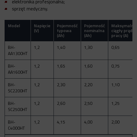
elektronika profesjonalna;
sprzęt medyczny.
Model
Napięcie
Pojemność
Pojemność
Maksymalny
(V)
typowa
nominalna
ciągły prąd
(Ah)
(Ah)
pracy (A)
BH-
1,2
1,40
1,30
0,65
AA1300HT
BH-
1,2
1,65
1,60
0,75
AA1600HT
BH-
1,2
2,30
2,20
1,10
SC2200HT
BH-
1,2
2,60
2,50
1,25
SC2500HT
BH-
1,2
4,15
4,00
2,00
C4000HT