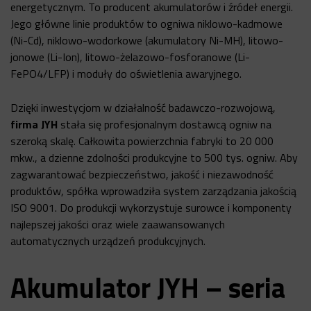
energetycznym. To producent akumulatorów i źródeł energii.
Jego główne linie produktów to ogniwa niklowo-kadmowe
(Ni-Cd), niklowo-wodorkowe (
akumulatory Ni-MH
), litowo-
jonowe (Li-Ion), litowo-żelazowo-fosforanowe (Li-
FePO4/LFP) i moduły do oświetlenia awaryjnego.
Dzięki inwestycjom w działalność badawczo-rozwojową,
firma JYH
stała się profesjonalnym dostawcą ogniw na
szeroką skalę. Całkowita powierzchnia fabryki to 20 000
mkw., a dzienne zdolności produkcyjne to 500 tys. ogniw. Aby
zagwarantować bezpieczeństwo, jakość i niezawodność
produktów, spółka wprowadziła system zarządzania jakością
ISO 9001. Do produkcji wykorzystuje surowce i komponenty
najlepszej jakości oraz wiele zaawansowanych
automatycznych urządzeń produkcyjnych.
Akumulator JYH – seria