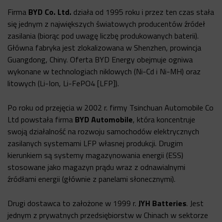
Firma
BYD Co. Ltd.
działa od 1995 roku i przez ten czas stała
się jednym z największych światowych producentów źródeł
zasilania (biorąc pod uwagę liczbę produkowanych baterii).
Główna fabryka jest zlokalizowana w Shenzhen, prowincja
Guangdong, Chiny. Oferta BYD Energy obejmuje ogniwa
wykonane w technologiach niklowych (Ni-Cd i Ni-MH) oraz
litowych (Li-Ion, Li-FePO4 [LFP]).
Po roku od przejęcia w 2002 r. firmy Tsinchuan Automobile Co
Ltd powstała firma
BYD Automobile
, która koncentruje
swoją działalność na rozwoju samochodów elektrycznych
zasilanych systemami LFP własnej produkcji. Drugim
kierunkiem są systemy magazynowania energii (ESS)
stosowane jako magazyn prądu wraz z odnawialnymi
źródłami energii (głównie z panelami słonecznymi).
Drugi dostawca to założone w 1999 r.
JYH Batteries
. Jest
jednym z prywatnych przedsiębiorstw w Chinach w sektorze