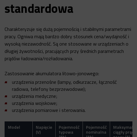
standardowa
Charakteryzuje się dużą pojemnością i stabilnymi parametrami
pracy. Ogniwa mają bardzo dobry stosunek cena/wydajność i
wysoką niezawodność. Są one stosowane w urządzeniach o
długiej żywotności, pracujących przy średnich parametrach
prądów ładowania/rozładowania.
Zastosowanie akumulatora litowo-jonowego:
urządzenia przenośne (lampy, odkurzacze, łączność
radiowa, telefony bezprzewodowe);
urządzenia medyczne;
urządzenia wojskowe;
urządzenia pomiarowe i sterowania.
Model
Napięcie
Pojemność
Pojemność
Maksymaln
(V)
typowa
nominalna
ciągły prąd
(Ah)
(Ah)
pracy (A)