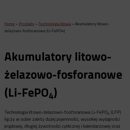
Home
»
Produkty
»
Technologia litowa
»
Akumulatory litowo-
żelazowo-fosforanowe (Li-FePO4)
Akumulatory litowo-
żelazowo-fosforanowe
(Li-FePO
)
4
Technologia litowo-żelazowo-fosforanowa Li-FePO
(LFP)
4
łączy w sobie zalety dużej pojemności, wysokiej wydajności
prądowej, długiej żywotności cyklicznej i kalendarzowej oraz