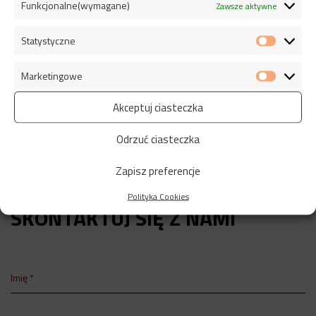
Funkcjonalne(wymagane)
Zawsze aktywne
CADEX Analizatory i Testery
Statystyczne
Warunki gwarancji i zasady eksploatacji
baterii
Marketingowe
Akceptuj ciasteczka
Odrzuć ciasteczka
Zapisz preferencje
Polityka Cookies
SKONTAKTUJ SIĘ Z NAMI
Imię *